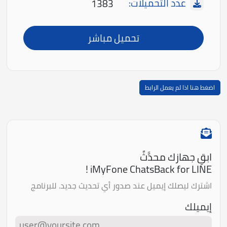
عدد التحميلات:
1383
تحميل مباشر
اضغط هنا اذا لم يعمل الرابط
ابقِ جهازك محدَّثً
iMyFone ChatsBack for LINE !
اشترك ليصلك إيميل عند صدور أي تحديث جديد. للبرنامج
إيميلك