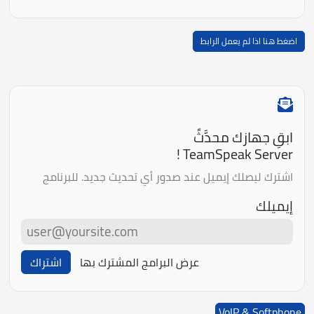
اضغط هنا اذا لم يعمل الرابط
ابقِ جهازك محدَّثً
TeamSpeak Server !
اشترك ليصلك إيميل عند صدور أي تحديث جديد. للبرنامج
إيميلك
عرض البرامج المشترك بها
اشتراك
VoIP & Softphone