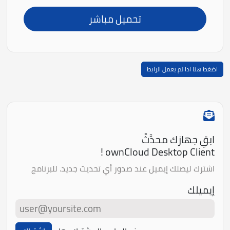
تحميل مباشر
اضغط هنا اذا لم يعمل الرابط
ابقِ جهازك محدَّثً
ownCloud Desktop Client !
اشترك ليصلك إيميل عند صدور أي تحديث جديد. للبرنامج
إيميلك