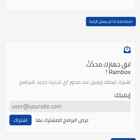
اضغط هنا اذا لم يعمل الرابط
ابقِ جهازك محدَّثً
Rambox !
اشترك ليصلك إيميل عند صدور أي تحديث جديد. للبرنامج
إيميلك
عرض البرامج المشترك بها
اشتراك