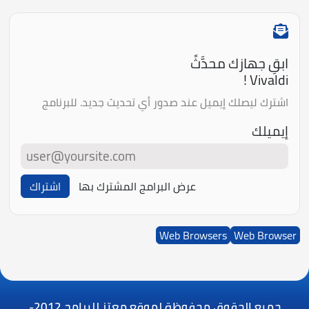
ابقِ جهازك محدَّثً
Vivaldi !
اشترك ليصلك إيميل عند صدور أي تحديث جديد. للبرنامج
إيميلك
عرض البرامج المشترك بها
اشتراك
Web Browsers
Web Browser
جميع الحقوق محفوظة لموقع معتز للبرامج
2012-