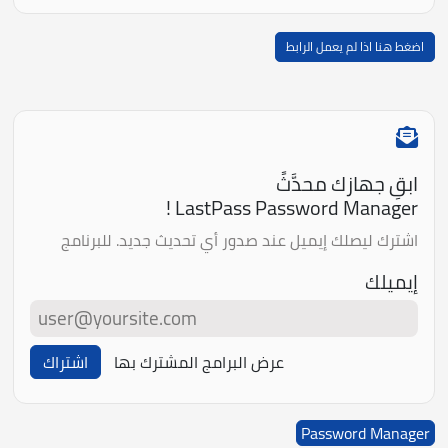
اضغط هنا اذا لم يعمل الرابط
ابقِ جهازك محدَّثً
LastPass Password Manager !
اشترك ليصلك إيميل عند صدور أي تحديث جديد. للبرنامج
إيميلك
عرض البرامج المشترك بها
اشتراك
Password Manager