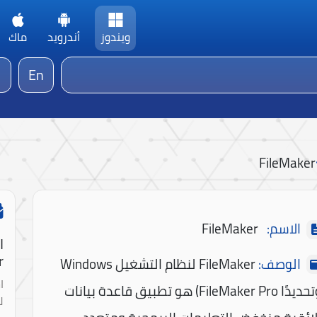
ويندوز
أندرويد
ماك
En
FileMaker
الاسم:
FileMaker
ا
!
الوصف:
FileMaker لنظام التشغيل Windows
ا
(وتحديدًا FileMaker Pro) هو تطبيق قاعدة بيانات
ل