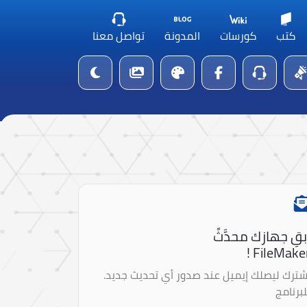
كتب
كورسات
المدونة
تواصل معنا
بقِ جهازك محدَّثً
FileMaker 
شترك ليصلك إيميل عند صدور أي تحديث جديد.
لبرنامج