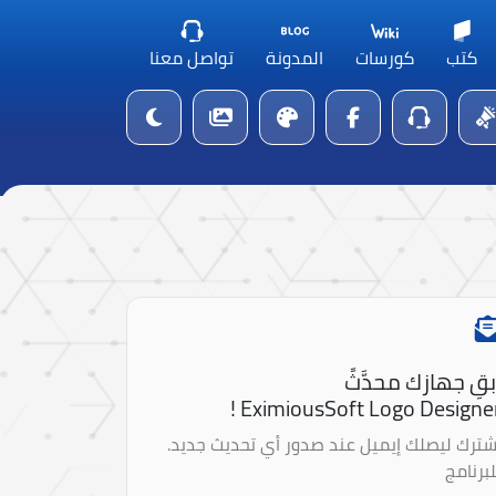
كتب
كورسات
المدونة
تواصل معنا
بقِ جهازك محدَّثً
EximiousSoft Logo Designer 
شترك ليصلك إيميل عند صدور أي تحديث جديد.
لبرنامج