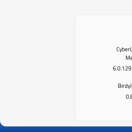
 CyberLink
Me