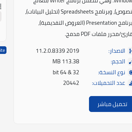
Windows. وهي تتضمن برنامج Writer (معالج
إ
النصوص)، وبرنامج Spreadsheets (تحليل البيانات)،
وبرنامج Presentation (العروض التقديمية)،
رئ/محرر ملفات PDF مدمج.
الاصدار:
2019 11.2.0.8339
ite
الحجم:
113.38 MB
نوع النسخة:
32 & 64 bit
عدد التحميلات:
20442
تحميل مباشر