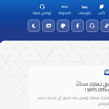
كتب
كورسات
المدونة
تواصل معنا
بقِ جهازك محدَّثً
WPS Office 
شترك ليصلك إيميل عند صدور أي تحديث جديد.
لبرنامج