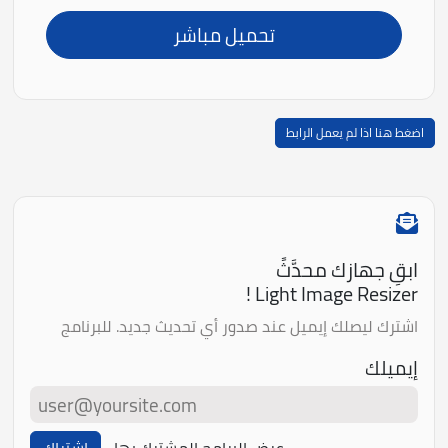
تحميل مباشر
اضغط هنا اذا لم يعمل الرابط
ابقِ جهازك محدَّثً
Light Image Resizer !
اشترك ليصلك إيميل عند صدور أي تحديث جديد. للبرنامج
إيميلك