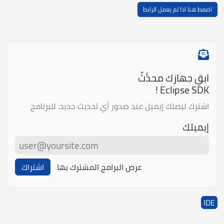
اضغط هنا اذا لم يعمل الرابط
ابقِ جهازك محدَّثً
Eclipse SDK !
اشترك ليصلك إيميل عند صدور أي تحديث جديد. للبرنامج
إيميلك
عرض البرامج المشترك بها
اشتراك
IDE