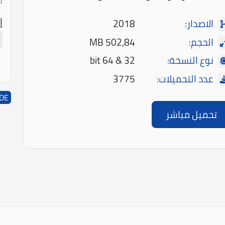
ل
إ
الاصدار:
2018
الحجم:
502,84 MB
نوع النسخة:
32 & 64 bit
عدد التحميلات:
3775
IDE
تحميل مباشر