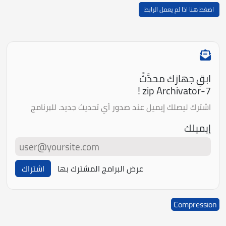
اضغط هنا اذا لم يعمل الرابط
ابقِ جهازك محدَّثً
7-zip Archivator !
اشترك ليصلك إيميل عند صدور أي تحديث جديد. للبرنامج
إيميلك
عرض البرامج المشترك بها
اشتراك
Compression