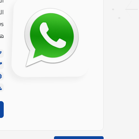
ال
ها