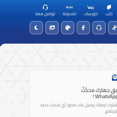
كتب
كورسات
المدونة
تواصل معنا
بقِ جهازك محدَّثً
WhatsApp 
شترك ليصلك إيميل عند صدور أي تحديث جديد.
لبرنامج