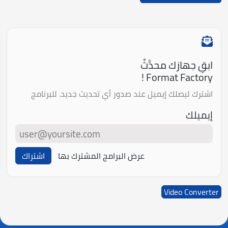
ابقِ جهازك محدَّثً
Format Factory !
اشترك ليصلك إيميل عند صدور أي تحديث جديد. للبرنامج
إيميلك
عرض البرامج المشترك بها
اشتراك
Video Converter