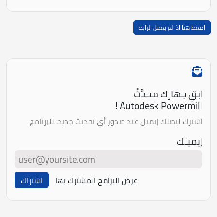
اضغط هنا اذا لم يعمل الرابط
ابقِ جهازك محدَّثً
Autodesk Powermill !
اشترك ليصلك إيميل عند صدور أي تحديث جديد. للبرنامج
إيميلك
عرض البرامج المشترك بها
اشتراك