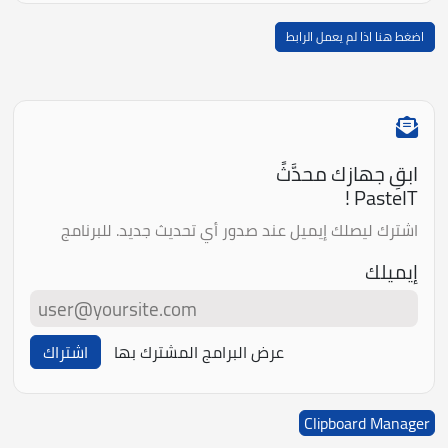
اضغط هنا اذا لم يعمل الرابط
ابقِ جهازك محدَّثً
PasteIT !
اشترك ليصلك إيميل عند صدور أي تحديث جديد. للبرنامج
إيميلك
عرض البرامج المشترك بها
اشتراك
Clipboard Manager