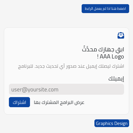
اضغط هنا اذا لم يعمل الرابط
ابقِ جهازك محدَّثً
AAA Logo !
اشترك ليصلك إيميل عند صدور أي تحديث جديد. للبرنامج
إيميلك
عرض البرامج المشترك بها
اشتراك
Graphics Design