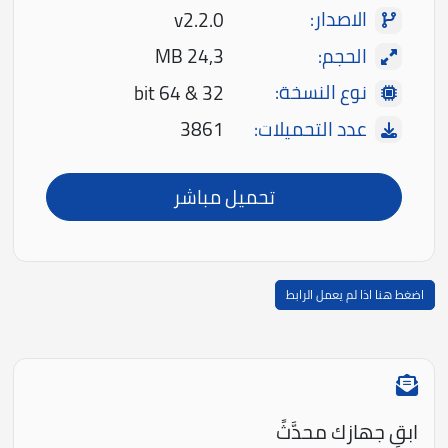
الاصدار:
v2.2.0
الحجم:
24,3 MB
نوع النسخة:
32 & 64 bit
عدد التحميلات:
3861
تحميل مباشر
اضغط هنا اذا لم يعمل الرابط
ابقِ جهازك محدَّثً