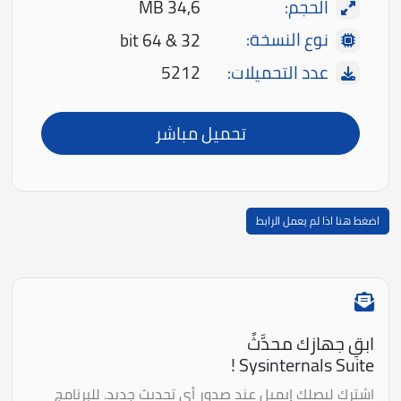
الحجم:
34,6 MB
نوع النسخة:
32 & 64 bit
عدد التحميلات:
5212
تحميل مباشر
اضغط هنا اذا لم يعمل الرابط
ابقِ جهازك محدَّثً
Sysinternals Suite !
اشترك ليصلك إيميل عند صدور أي تحديث جديد. للبرنامج