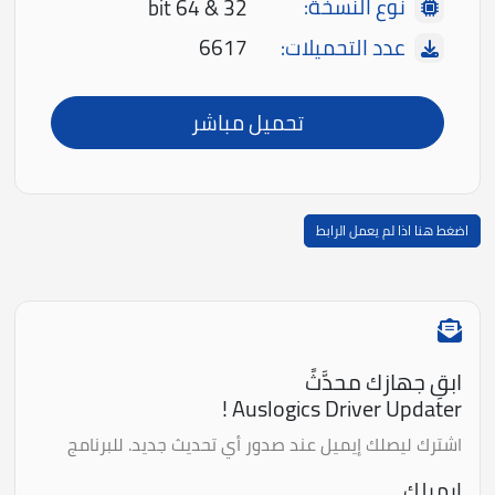
نوع النسخة:
32 & 64 bit
عدد التحميلات:
6617
تحميل مباشر
اضغط هنا اذا لم يعمل الرابط
ابقِ جهازك محدَّثً
Auslogics Driver Updater !
اشترك ليصلك إيميل عند صدور أي تحديث جديد. للبرنامج
إيميلك