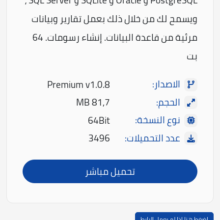
PostgreSQL و Oracle و SQLite و SQL Server ،
ويسمح لك من خلال ذلك بعمل تقارير وبيانات
مرئية من قاعدة البيانات. إنشاء رسومات. 64
بت
الاصدار:
Premium v1.0.8
الحجم:
81,7 MB
نوع النسخة:
64Bit
عدد التحميلات:
3496
تحميل مباشر
اضغط هنا اذا لم يعمل الرابط