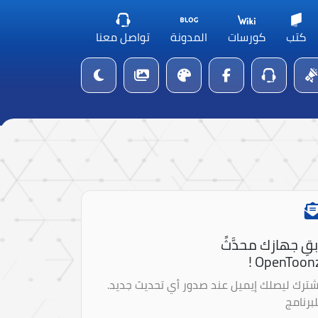
كتب
كورسات
المدونة
تواصل معنا
بقِ جهازك محدَّثً
OpenToonz 
شترك ليصلك إيميل عند صدور أي تحديث جديد.
لبرنامج