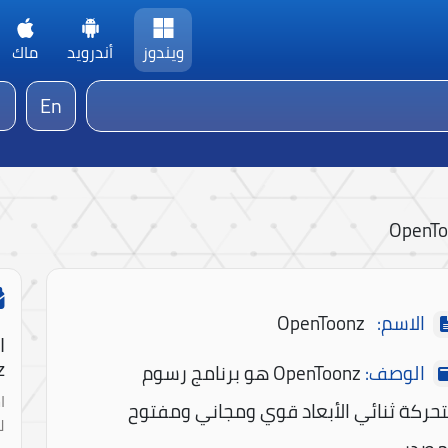
ويندوز
أندرويد
ماك
En
OpenTo
الاسم:
OpenToonz
ا
!
الوصف:
OpenToonz هو برنامج رسوم
ا
حركة ثنائي الأبعاد قوي ومجاني ومفتوح
ل