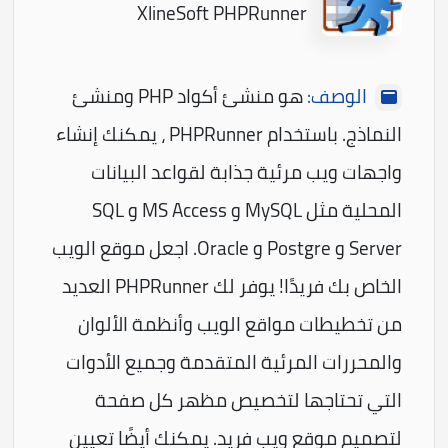
XlineSoft PHPRunner
الوصف:
هو منشئ أكواد PHP ومنشئ
النماذج. باستخدام PHPRunner ، يمكنك إنشاء
واجهات ويب مرئية جذابة لقواعد البيانات
المحلية مثل MySQL و MS Access و SQL
Server و Postgre و Oracle. اجعل موقع الويب
الخاص بك فريدًا! يوفر لك PHPRunner العديد
من تخطيطات مواقع الويب وأنظمة الألوان
والمحررات المرئية المتقدمة وجميع الأدوات
التي تحتاجها لتخصيص مظهر كل صفحة
لتصميم موقع ويب فريد. يمكنك أيضًا تعيين