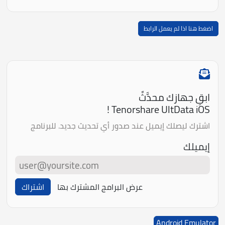
اضغط هنا اذا لم يعمل الرابط
ابقِ جهازك محدَّثً
Tenorshare UltData iOS !
اشترك ليصلك إيميل عند صدور أي تحديث جديد. للبرنامج
إيميلك
عرض البرامج المشترك بها
اشتراك
Android Emulator