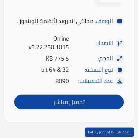
الوصف:
محاكي اندرويد لأنظمة الويندوز .
Online
الاصدار:
v5.22.250.1015
الحجم:
775.5 KB
نوع النسخة:
32 & 64 bit
عدد التحميلات:
8090
تحميل مباشر
اضغط هنا اذا لم يعمل الرابط