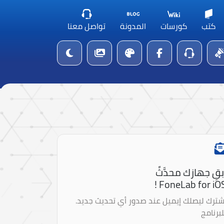
كتب
كورسات
المدونة
تواصل معنا
بقِ جهازك محدَّثً
FoneLab for iOS 
شترك ليصلك إيميل عند صدور أي تحديث جديد.
لبرنامج