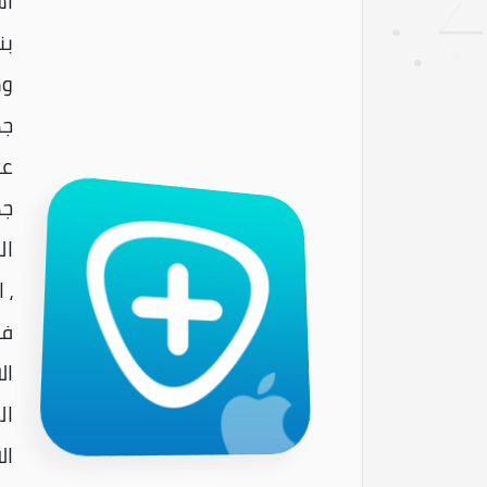
وش
جه
ال