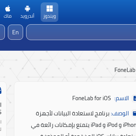
ويندوز
أندرويد
ماك
En
FoneLab 
الاسم:
FoneLab for iOS
ا
!
الوصف:
برنامج لاستعادة البيانات لأجهزة
ا
iPhone و iPod و iPad يتمتع بإمكانات رائعة في
ل