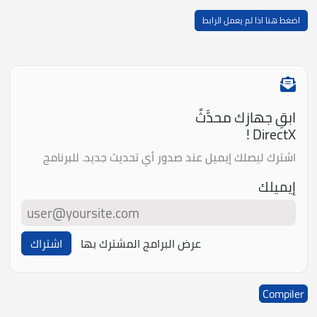
اضغط هنا اذا لم يعمل الرابط
ابقِ جهازك محدَّثً
DirectX !
اشترك ليصلك إيميل عند صدور أي تحديث جديد. للبرنامج
إيميلك
عرض البرامج المشترك بها
اشتراك
Compiler