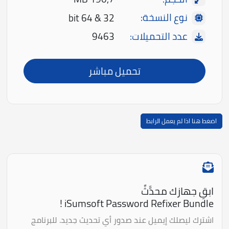
نوع النسخة:
32 & 64 bit
عدد التحميلات:
9463
تحميل مباشر
اضغط هنا اذا لم يعمل الرابط
ابقِ جهازك محدَّثً
iSumsoft Password Refixer Bundle !
اشترك ليصلك إيميل عند صدور أي تحديث جديد. للبرنامج