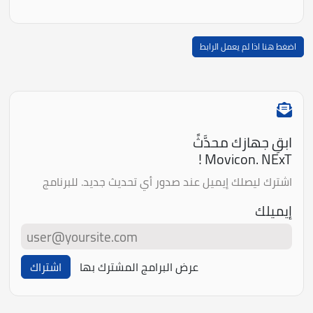
اضغط هنا اذا لم يعمل الرابط
ابقِ جهازك محدَّثً
Movicon. NExT !
اشترك ليصلك إيميل عند صدور أي تحديث جديد. للبرنامج
إيميلك
عرض البرامج المشترك بها
اشتراك