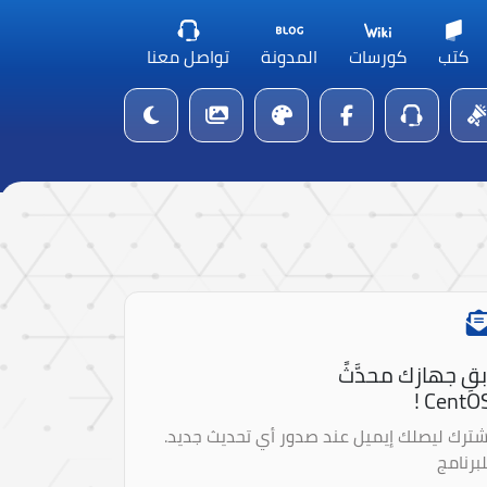
كتب
كورسات
المدونة
تواصل معنا
بقِ جهازك محدَّثً
CentOS 
شترك ليصلك إيميل عند صدور أي تحديث جديد.
لبرنامج