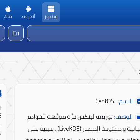
ويندوز
أندرويد
ماك
En
الاسم:
CentOS
ا
!
الوصف:
توزيعة لينكس حرَّة موجَّهة للخوادم،
ا
مجانية و مفتوحة المصدر (LiveKDE) . مبنية على
ل