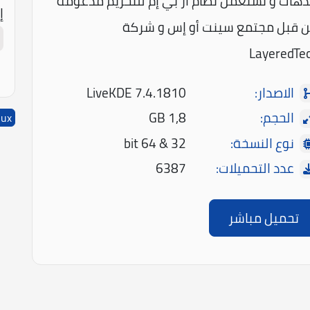
دهات و تستعمل نظام آر بي إم للتحزيم مدعومة
إ
 قبل مجتمع سينت أو إس و شركة
LayeredTe
الاصدار:
LiveKDE 7.4.1810
الحجم:
1,8 GB
nux
نوع النسخة:
32 & 64 bit
عدد التحميلات:
6387
تحميل مباشر