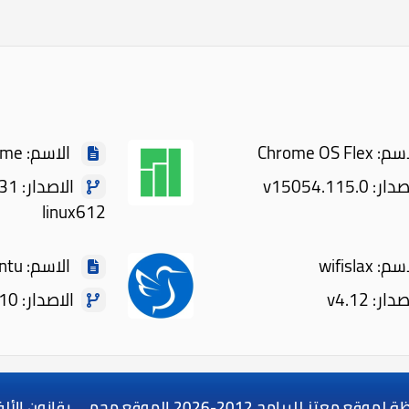
Chrome OS Fl
الاسم: manjaro gnome
 v15054.115.0
الاص
linux612
 wifislax
الاسم: Lubuntu
ر: v4.12
الاصدار: v22.10
 لموقع معتز للبرامج
2012-2026 الموقع محمي بقانون الألفية للملكية الرقمية