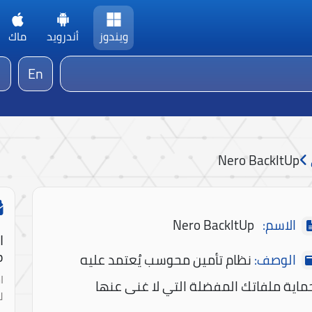
ويندوز
أندرويد
ماك
En
Nero BackItUp
الاسم:
Nero BackItUp
ا
!
الوصف:
نظام تأمين محوسب يُعتمد عليه
ا
ماية ملفاتك المفضلة التي لا غنى عنها
ل