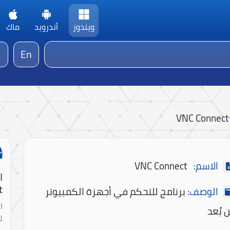
ويندوز
أندرويد
ماك
En
VNC Connect
الاسم:
VNC Connect
ا
!
الوصف:
برنامج للتحكم في أجهزة الكمبيوتر
ا
 بُعد
ل