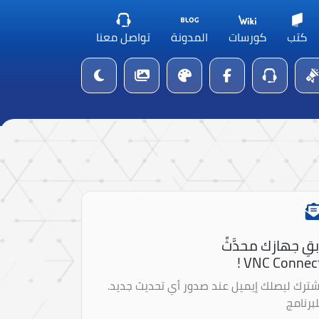
كتب
كورسات
المدونة
تواصل معنا
بقِ جهازك محدَّثً
VNC Connect 
شترك ليصلك إيميل عند صدور أي تحديث جديد.
لبرنامج