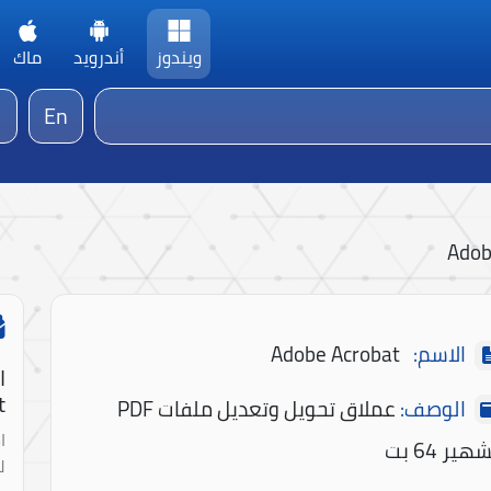
ويندوز
أندرويد
ماك
En
Adob
الاسم:
Adobe Acrobat
ا
!
الوصف:
عملاق تحويل وتعديل ملفات PDF
ا
هير 64 بت
ل