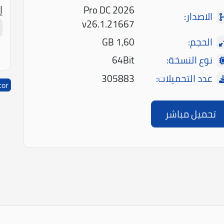
إ
Pro DC 2026
الاصدار:
v26.1.21667
الحجم:
1,60 GB
نوع النسخة:
64Bit
عدد التحميلات:
305883
tor
تحميل مباشر