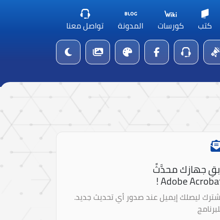
كتب
كورسات
المدونة
تواصل معنا
بقِ جهازك محدَّثً
Adobe Acrobat 
شترك ليصلك إيميل عند صدور أي تحديث جديد.
لبرنامج