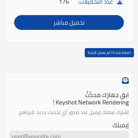
عدد التحميلات:
176
تحميل مباشر
اضغط هنا اذا لم يعمل الرابط
ابقِ جهازك محدَّثً
Keyshot Network Rendering !
اشترك ليصلك إيميل عند صدور أي تحديث جديد. للبرنامج
إيميلك