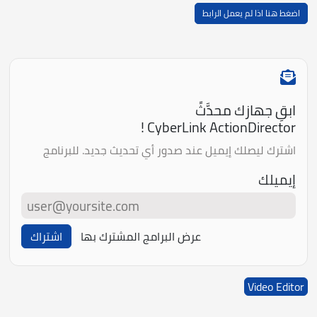
اضغط هنا اذا لم يعمل الرابط
ابقِ جهازك محدَّثً
CyberLink ActionDirector !
اشترك ليصلك إيميل عند صدور أي تحديث جديد. للبرنامج
إيميلك
عرض البرامج المشترك بها
اشتراك
Video Editor