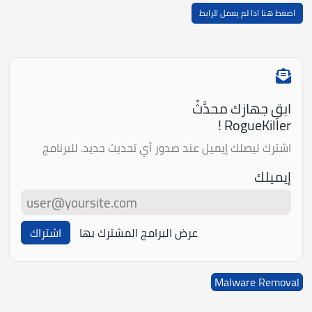
اضغط هنا اذا لم يعمل الرابط
ابقِ جهازك محدَّثً
RogueKiller !
اشترك ليصلك إيميل عند صدور أي تحديث جديد. للبرنامج
إيميلك
عرض البرامج المشترك بها
اشتراك
Malware Removal