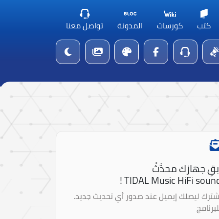
كتب
كورسات
المدونة
تواصل معنا
بقِ جهازك محدَّثً
TIDAL Music HiFi sound 
شترك ليصلك إيميل عند صدور أي تحديث جديد.
لبرنامج