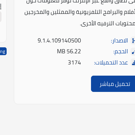
ى نطاق واسع عبر الإنترنت توفر معلومات حول
إ
أفلام والبرامج التلفزيونية والممثلين والمخرجين
حتويات الترفيه الأخرى.
الاصدار:
9.1.4.109140500
الحجم:
56.22 MB
ing
عدد التحميلات:
3174
تحميل مباشر