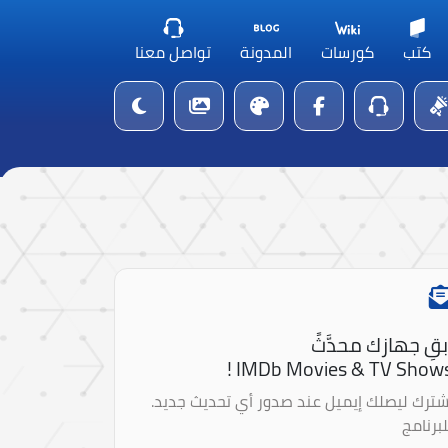
كتب
كورسات
المدونة
تواصل معنا
بقِ جهازك محدَّثً
IMDb Movies & TV Shows 
شترك ليصلك إيميل عند صدور أي تحديث جديد.
لبرنامج