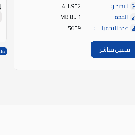
إ
الاصدار:
4.1.952
الحجم:
86.1 MB
عدد التحميلات:
5659
تحميل مباشر
dia