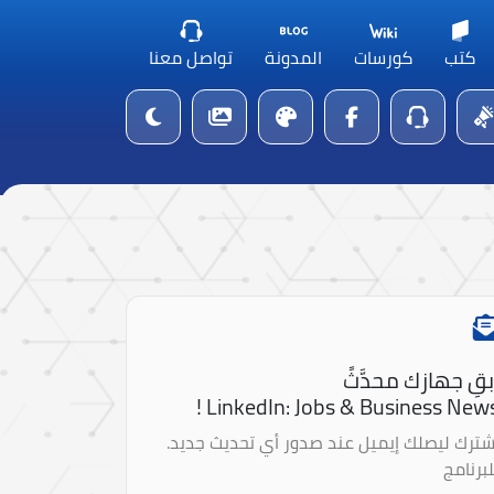
كتب
كورسات
المدونة
تواصل معنا
بقِ جهازك محدَّثً
LinkedIn: Jobs & Business News 
شترك ليصلك إيميل عند صدور أي تحديث جديد.
لبرنامج