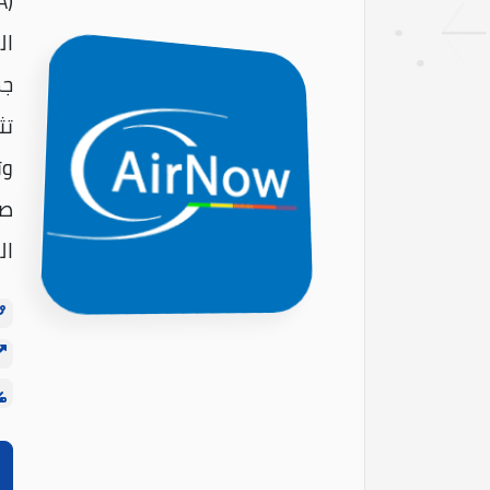
ال
جم
تث
وت
صح
ال