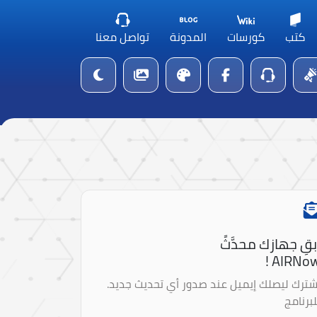
كتب
كورسات
المدونة
تواصل معنا
بقِ جهازك محدَّثً
AIRNow 
شترك ليصلك إيميل عند صدور أي تحديث جديد.
لبرنامج