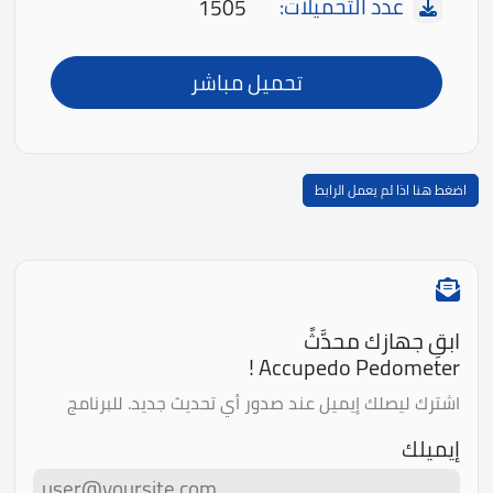
عدد التحميلات:
1505
تحميل مباشر
اضغط هنا اذا لم يعمل الرابط
ابقِ جهازك محدَّثً
Accupedo Pedometer !
اشترك ليصلك إيميل عند صدور أي تحديث جديد. للبرنامج
إيميلك