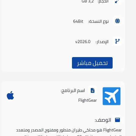
الحجم:
3,2 GB
نوع النسخة:
64Bit
الإصدار:
v2026.0
تحميل مباشر
اسم البرنامج:
FlightGear
الوصف:
FlightGear هو محاكي طيران متطور ومفتوح المصدر ومتعدد