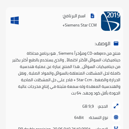
اسم البرنامج:
Siemens Star CCM+
الوصف:
منتج من CD-adapco ومؤخراً Siemens ، هو برنامج محاكاة
ديناميكيات السوائل الأكثر اكتمالاً ، والذي يستخدم بالطبع أكثر بكثير
من ديناميكيات السوائل ، هذا المنتج عبارة عن عملية هندسية
كاملة لحل المشكلات المتعلقة بالسوائل والمواد الصلبة ، ونقل
الحرارة والضغط . Star Ccm + قادر على حل المشكلات المادية
والهندسية المعقدة وله سمعة مثبتة في إنتاج مخرجات عالية
الجودة بأقل كود وجهد. 64 بت
الحجم:
9,9 GB
نوع النسخة:
64Bit
الإصدار:
2510.0001 20.06.010-R8 double precision