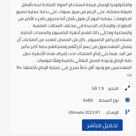
والتكنولوجيا للإنسان فرصة لاستخدام المواد المتاحة لديه بأفضل
طريقة ممكنة. على الرغم من مرور سنوات على بداية عملية تصنيع
الحكومات ، يمكننا اليوم أن نقول بأمان أننا مدينون بالجزء الأكبر من
التطورات والإنجازات الجديدة في مختلف المجالات العلمية
والصناعية وما إلى ذلك لتقدم أجهزة الكمبيوتر والمعدات الذكية.
باستخدام برامج الكمبيوتر ، كان من الممكن للعديد من الصناعات أن
يتمكن المهندسون من رسم أجزائهم ومنتجاتهم بدقة أكبر بكثير
من اليد. فيما يلي إنتاج المنتجات تحت إشراف هذه الأجهزة جعل
دقة الإنتاج وجودة المنتج النهائي بالضبط وفقًا لتوقعات
المهندسين مع وجود أقل خطأ بشري في عملية الإنتاج بأكملها. 64
بت
الحجم:
7.9 GB
نوع النسخة:
64Bit
الإصدار:
Ultimate 2023 R1
تحميل مباشر