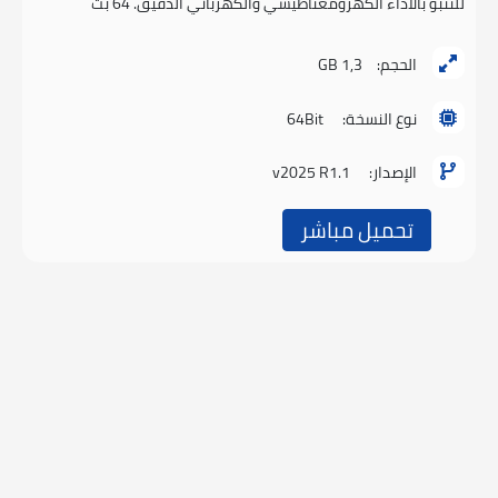
للتنبؤ بالأداء الكهرومغناطيسي والكهربائي الدقيق. 64 بت
الحجم:
1,3 GB
نوع النسخة:
64Bit
الإصدار:
v2025 R1.1
تحميل مباشر