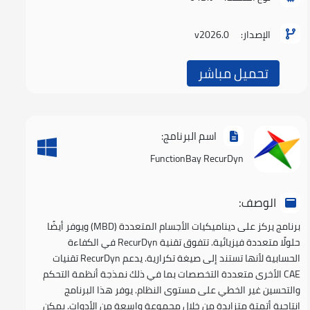
الإصدار:
v2026.0
تحميل مباشر
اسم البرنامج:
FunctionBay RecurDyn
الوصف:
برنامج يركز على ديناميكيات الأجسام المتعددة (MBD) ويوفر أيضًا
حلولًا متعددة فيزيائية. تتفوق تقنية RecurDyn في الكفاءة
الحسابية لأنها تستند إلى صيغة تكرارية. يدعم RecurDyn تقنيات
CAE الأخرى متعددة التخصصات بما في ذلك نمذجة أنظمة التحكم
والتحسين غير الخطي على مستوى النظام. يوفر هذا البرنامج
إنتاجية أتمتة متزايدة من خلال مجموعة واسعة من الأدوات. يمكن